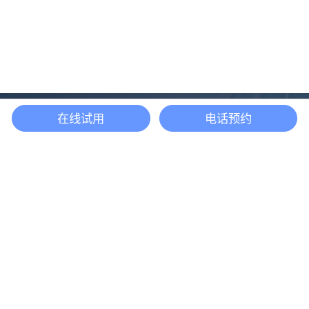
在线试用
电话预约
还等什么？现在立即
开启「悦数」图数据
库之旅吧
立即咨询