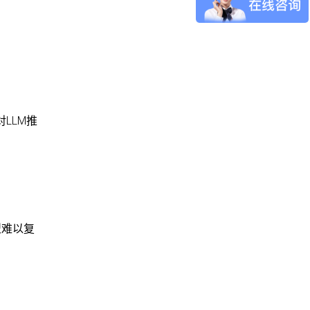
对LLM推
型难以复