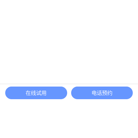
在线试用
电话预约
还等什么？现在立即
开启「悦数」图数据库之旅吧
立即咨询