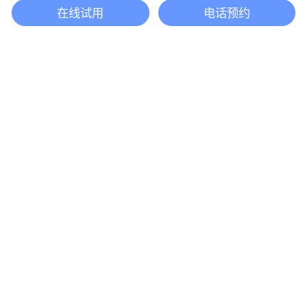
在线试用
电话预约
还等什么？现在立即
开启「悦数」图数据
库之旅吧
立即咨询
产品
解决方案
悦数图数据库
欺诈检测
悦数 AI 应用平台
实时推荐