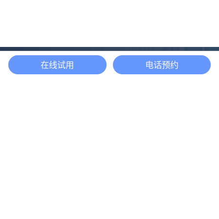
在线试用
电话预约
还等什么？现在立即
开启「悦数」图数据
库之旅吧
立即咨询