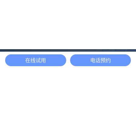
在线试用
电话预约
还等什么？现在立即
开启「悦数」图数据
库之旅吧
立即咨询