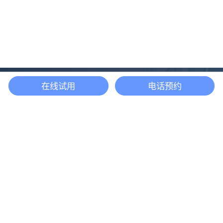
在线试用
电话预约
还等什么？现在立即
开启「悦数」图数据
库之旅吧
立即咨询