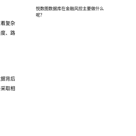
悦数图数据库在金融风控主要做什么
呢？
在着复杂
接度、路
数据背后
并采取相