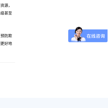
群资源，
亿级甚至
与预防欺
们更好地