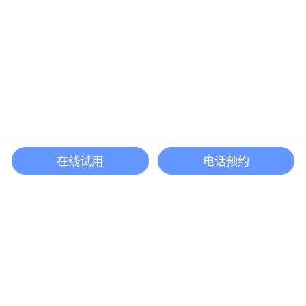
在线试用
电话预约
还等什么？现在立即
开启「悦数」图数据库之旅吧
立即咨询
联系我们