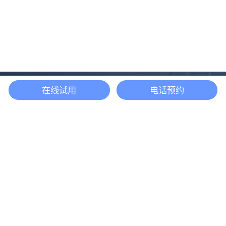
在线试用
电话预约
还等什么？现在立即
开启「悦数」图数据
库之旅吧
立即咨询