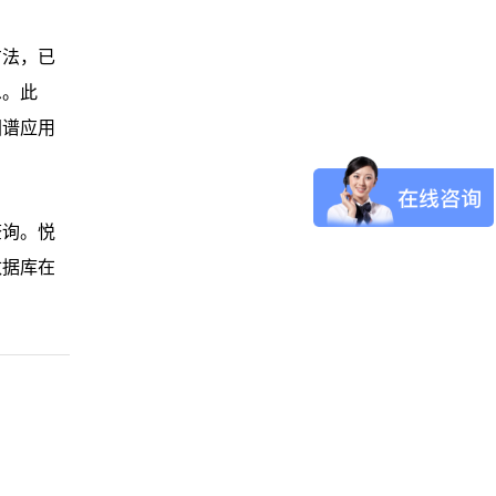
方法，已
息。此
图谱应用
查询。悦
数据库在