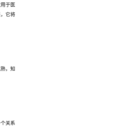
被用于医
展，它将
成熟，知
一个关系