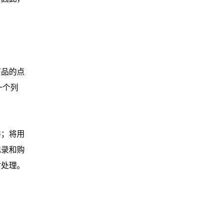
商品的点
一个列
并；将用
记录和购
时处理。