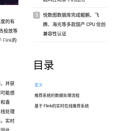
5
悦数图数据库完成鲲鹏、飞
意度的有
腾、海光等多款国产 CPU 信创
告投放等
兼容性认证
ink的
目录
题，并获
定义
们可能感
推荐系统的数据处理流程
为和喜
基于 Flink的实时在线推荐系统
离线处理
要。实时
。因此，