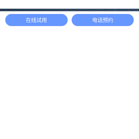
在线试用
电话预约
还等什么？现在立即
开启「悦数」图数据
库之旅吧
立即咨询
产品
解决方案