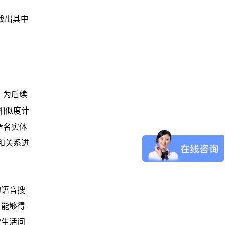
找出其中
，为后续
相似度计
命名实体
和关系进
的语音搜
，能够得
常生活问