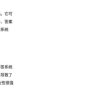
统。它可
析、答案
到系统
问答系统
就导致了
业性很强