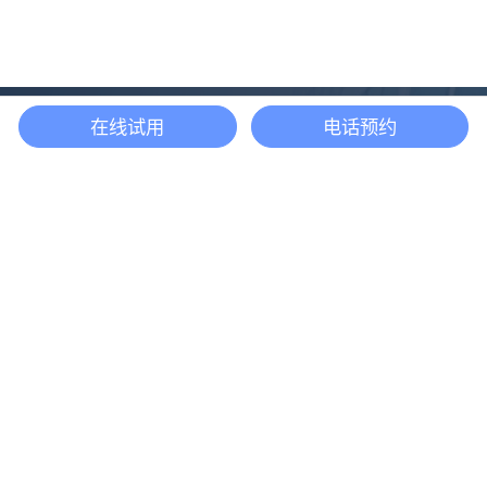
在线试用
电话预约
还等什么？现在立即
开启「悦数」图数据
库之旅吧
立即咨询