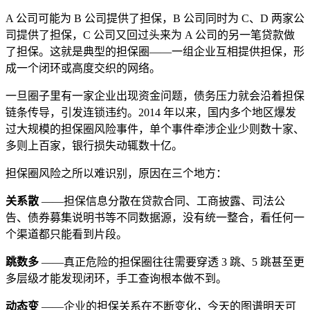
A 公司可能为 B 公司提供了担保，B 公司同时为 C、D 两家公
司提供了担保，C 公司又回过头来为 A 公司的另一笔贷款做
了担保。这就是典型的担保圈——一组企业互相提供担保，形
成一个闭环或高度交织的网络。
一旦圈子里有一家企业出现资金问题，债务压力就会沿着担保
链条传导，引发连锁违约。2014 年以来，国内多个地区爆发
过大规模的担保圈风险事件，单个事件牵涉企业少则数十家、
多则上百家，银行损失动辄数十亿。
担保圈风险之所以难识别，原因在三个地方：
关系散
——担保信息分散在贷款合同、工商披露、司法公
告、债券募集说明书等不同数据源，没有统一整合，看任何一
个渠道都只能看到片段。
跳数多
——真正危险的担保圈往往需要穿透 3 跳、5 跳甚至更
多层级才能发现闭环，手工查询根本做不到。
动态变
——企业的担保关系在不断变化，今天的图谱明天可