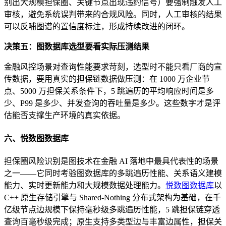
别出大规模担保圈、关键节点出现违约信号）要强制触发人工
审核，避免系统误判带来的合规风险。同时，人工审核的结果
可以反哺图谱的置信度标注，形成持续改进的闭环。
决策五：图数据库选型要看实际压测结果
金融风控场景对查询性能要求苛刻，选型时不能只看厂商的宣
传数据，要用真实的担保链数据做压测：在 1000 万企业节
点、5000 万担保关系条件下，5 跳遍历的平均响应时间是多
少、P99 是多少、并发查询的吞吐量是多少。这些数字才是评
估能否支撑生产环境的真实依据。
六、悦数图数据库
担保圈风险识别是图技术在金融 AI 落地中最具代表性的场景
之一——它同时考验图数据库的多跳遍历性能、关系语义建模
能力、实时更新能力和大规模数据处理能力。
悦数图数据库
以
C++ 原生存储引擎与 Shared-Nothing 分布式架构为基础，在千
亿级节点边规模下保持毫秒级多跳遍历性能，5 跳担保链穿透
查询百毫秒级完成；原生支持多类型边与丰富边属性，担保关