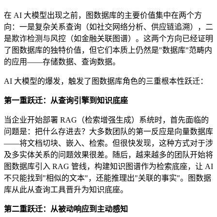
在 AI 大模型出现之前，图数据库的主要价值集中在两个方
向：一是复杂关系查询（如社交网络分析、供应链追溯），二
是欺诈检测与风控（如金融关联图谱）。这两个方向已经证明
了图数据库的独特价值，但它们本质上仍然是"数据库"范畴内
的应用——存储数据、查询数据。
AI 大模型的爆发，触发了图数据库角色的三重根本性跃迁：
第一重跃迁：从查询引擎到知识底座
当企业开始部署 RAG（检索增强生成）系统时，首先面临的
问题是：把什么存进去？大多数团队的第一反应是向量数据库
——将文档切块、嵌入、检索。但很快发现，这种方式对于涉
及多实体关系的问题效果很差。随后，越来越多的团队开始将
图数据库引入 RAG 管线，构建知识图谱作为检索底座，让 AI
不只能找到"相似的文本"，还能推理出"关联的事实"。图数据
库从此从查询工具晋升为知识底座。
第二重跃迁：从被动响应到主动感知