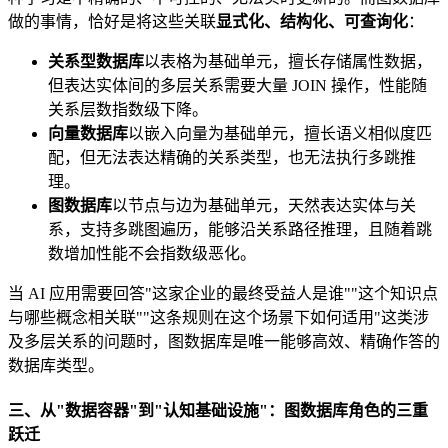
做的事情，恰好是将这些关联
显式化、结构化、可查询化
：
关系型数据库
以表格为基础单元，擅长存储属性数据，
但表达实体间的多层关系需要大量 JOIN 操作，性能随
关系层数指数级下降。
向量数据库
以嵌入向量为基础单元，擅长语义相似度匹
配，但无法表达精确的关系类型，也无法执行多跳推
理。
图数据库
以节点与边为基础单元，天然表达实体与关
系，支持多跳图遍历，能够沿关系路径推理，且随着跳
数增加性能不会指数级恶化。
当 AI 应用需要回答"这家企业的最终受益人是谁""这个知识点
与哪些概念相关联""这条规则在这个场景下如何适用"这类涉
及多层关系的问题时，图数据库是唯一能够高效、精确作答的
数据库类型。
三、从"数据容器"到"认知基础设施"：图数据库角色的三重
跃迁