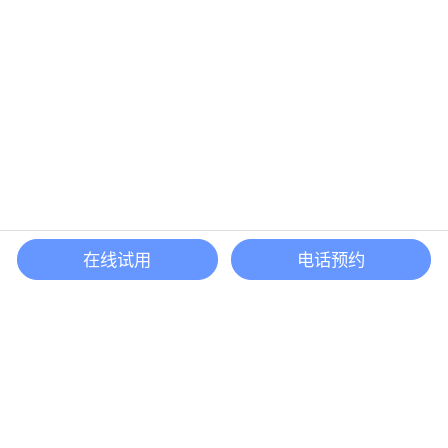
在线试用
电话预约
还等什么？现在立即
开启「悦数」图数据库之旅吧
立即咨询