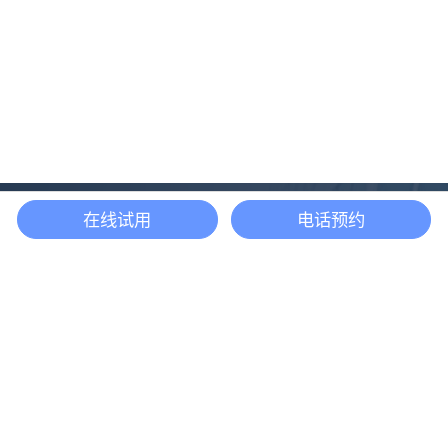
在线试用
电话预约
还等什么？现在立即
开启「悦数」图数据
库之旅吧
立即咨询