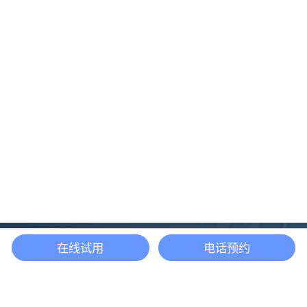
在线试用
电话预约
还等什么？现在立即
开启「悦数」图数据