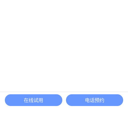
在线试用
电话预约
还等什么？现在立即
开启「悦数」图数据库之旅吧