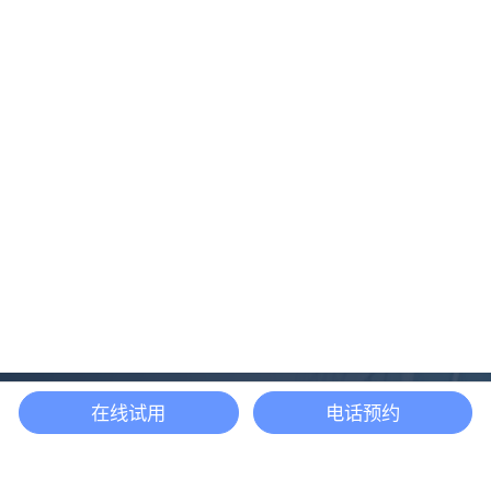
在线试用
电话预约
还等什么？现在立即
开启「悦数」图数据