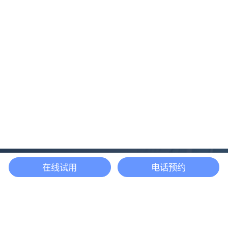
在线试用
电话预约
还等什么？现在立即
开启「悦数」图数据
库之旅吧