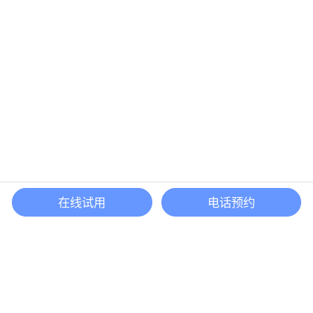
在线试用
电话预约
还等什么？现在立即
开启「悦数」图数据库之旅吧
立即咨询