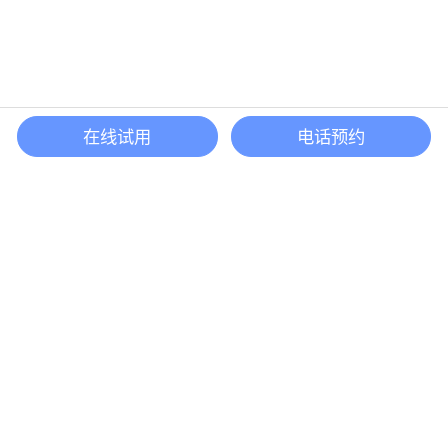
在线试用
电话预约
还等什么？现在立即
开启「悦数」图数据库之旅吧
立即咨询
联系我们
咨询企业版
contact@yueshu.com.cn
(+86)0571-58009980
杭州市余杭区仓前街道奥克斯中心五号楼 22 层