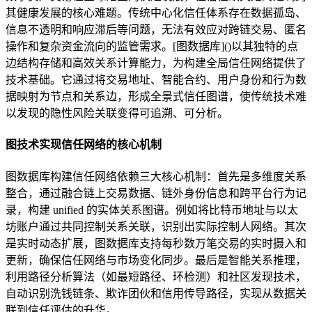
其健康发展的核心难题。传统中心化信任体系存在数据孤岛、
信息不透明和响应滞后等问题，无法有效应对跨链交易、匿名
操作和复杂资金流向的监管需求。[图数据库]()以其独特的点
边结构存储和高效关系计算能力，为构建全局信任网络提供了
技术基础。它通过将交易地址、智能合约、用户身份和行为数
据映射为节点和关系边，形成全景式信任图谱，使传统技术难
以发现的隐性风险关联变得可追溯、可分析。
图技术实现信任网络的核心机制
图数据库构建信任网络依赖三大核心机制：首先是多维度关系
整合，通过融合链上交易数据、链外身份信息和跨平台行为记
录，构建 unified 的实体关系图谱。例如将比特币地址与以太
坊账户通过共同控制关系关联，识别出实际控制人网络。其次
是实时动态扩展，图数据库支持每秒数万笔交易的实时摄入和
更新，确保信任网络与市场变化同步。最后是智能关系推理，
利用路径分析算法（如最短路径、环检测）和社区发现技术，
自动识别洗钱链条、欺诈团伙和信用传导路径，实现从数据关
联到信任评估的升华。