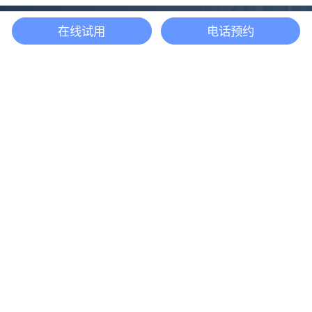
在线试用
电话预约
还等什么？现在立即
开启「悦数」图数据
库之旅吧
立即咨询
产品
解决方案
悦数图数据库
欺诈检测