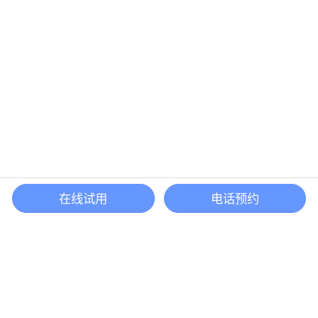
×
欢迎来到悦数科技，请问有什么可以帮您？
现在咨询
稍后再说
在线试用
电话预约
还等什么？现在立即
开启「悦数」图数据库之旅吧
立即咨询