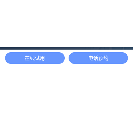
在线试用
电话预约
还等什么？现在立即
开启「悦数」图数据
库之旅吧
立即咨询