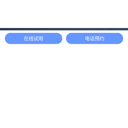
在线试用
电话预约
还等什么？现在立即
开启「悦数」图数据
库之旅吧
立即咨询