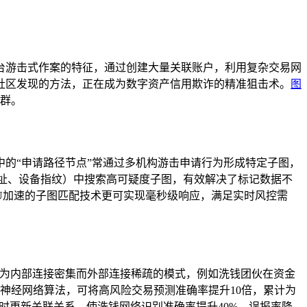
台游击式作案的特征，通过创建大量关联账户，利用复杂交易网
社区发现的方法，正在成为数字资产信用欺诈的精准狙击术。
图
集群。
的“申请路径节点”常通过多机构游击申请行为形成特定子图，
地址、设备指纹）中搜索高可疑度子图，有效解决了标记数据不
GPU加速的子图匹配技术更可实现毫秒级响应，满足实时风控需
表现为内部连接密集而外部连接稀疏的模式，例如洗钱团伙在资金
图神经网络算法，可将高风险交易预测准确率提升10倍，累计为
时更新关联关系，使洗钱网络识别准确率提升40%，误报率降