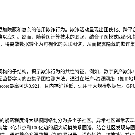
更加隐蔽和复杂的信用欺诈行为。欺诈活动呈现出团伙化、跨平
难以应对。然而，随着图计算技术的崛起，结合子图模式匹配和
网络，将离散数据转化为可视化的关联图谱，从而揭露隐藏的欺诈
同构的子结构，揭示欺诈行为的共性特征。例如，数字资产欺诈中
监督学习的密集子图检测方法，通过在账户-资源网络（如IP
core最高可达0.921，且内存消耗低，适用于大规模数据集。
节点关联的紧密程度将大规模网络划分为多个子社区。异常社区通常
建23亿节点和100亿边的超大规模关系图谱，结合社区发现与
性，通过整合多源数据（如交易记录、设备指纹、IP地址）并实