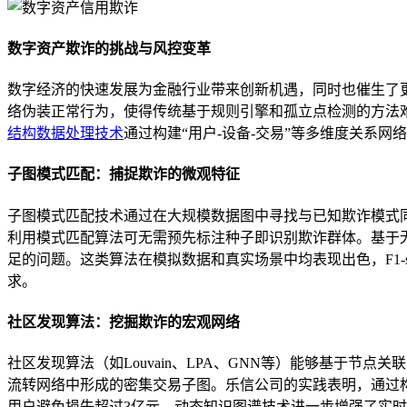
数字资产欺诈的挑战与风控变革
数字经济的快速发展为金融行业带来创新机遇，同时也催生了
络伪装正常行为，使得传统基于规则引擎和孤立点检测的方法
结构数据处理技术
通过构建“用户-设备-交易”等多维度关系
子图模式匹配：捕捉欺诈的微观特征
子图模式匹配技术通过在大规模数据图中寻找与已知欺诈模式
利用模式匹配算法可无需预先标注种子即识别欺诈群体。基于无
足的问题。这类算法在模拟数据和真实场景中均表现出色，F1-s
求。
社区发现算法：挖掘欺诈的宏观网络
社区发现算法（如Louvain、LPA、GNN等）能够基于
流转网络中形成的密集交易子图。乐信公司的实践表明，通过构
用户避免损失超过3亿元。动态知识图谱技术进一步增强了实时