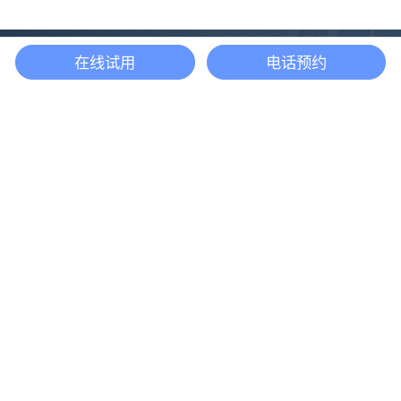
在线试用
电话预约
还等什么？现在立即
开启「悦数」图数据
库之旅吧
立即咨询
产品
解决方案