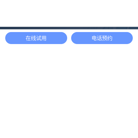
在线试用
电话预约
还等什么？现在立即
开启「悦数」图数据
库之旅吧
立即咨询