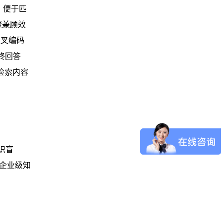
，便于匹
骤兼顾效
交叉编码
终回答
检索内容
识盲
从企业级知