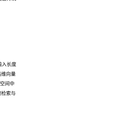
输入长度
高维向量
在空间中
速检索与