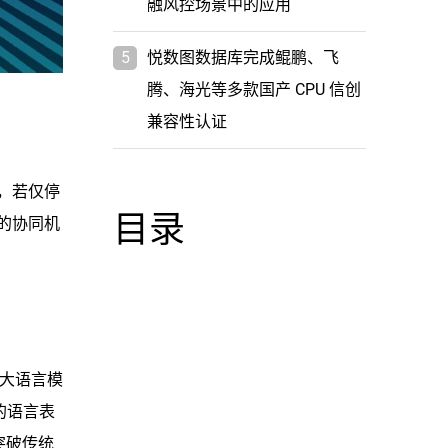
融风控场景中的应用
5
悦数图数据库完成鲲鹏、飞
腾、海光等多款国产 CPU 信创
兼容性认证
而，若仅停
目录
”的协同机
能大语言模
的语言表
突破传统