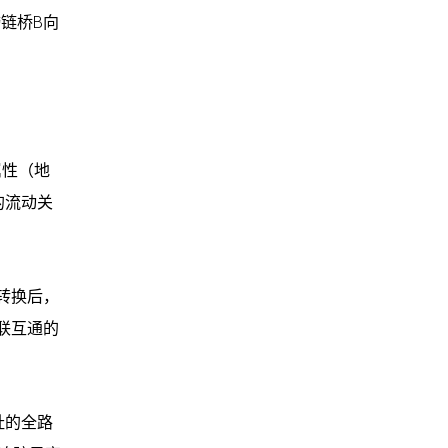
链桥B向
属性（地
的流动关
转换后，
联互通的
址的全路