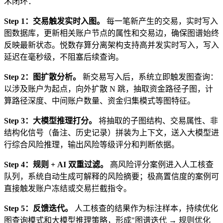
术闭环：
Step 1：交易触发实时入图。
每一笔新产生的交易，实时写入
图数据库，更新相关账户节点的属性和交易边，确保图谱始终
反映最新状态。悦数存算分离架构支持高并发实时写入，写入
延迟在毫秒级，不阻塞后续查询。
Step 2：图扩散分析。
新交易写入后，系统立即触发图查询：
以涉及账户为起点，向外扩散 N 跳，抽取资金路径子图，计
算路径深度、中间账户数量、资金归集模式等图特征。
Step 3：大模型推理打分。
将抽取的子图结构、交易属性、非
结构化信号（备注、历史记录）拼装为上下文，送入大模型进
行综合风险推理，输出风险等级评分和判断依据。
Step 4：规则 + AI 双重过滤。
高风险评分案例进入人工核查
队列，系统自动生成可解释的风险摘要；极高置信度的案例可
直接触发账户冻结或交易拦截指令。
Step 5：反馈迭代。
人工核查的结果作为标注样本，持续优化
图查询模式和大模型推理策略，形成"图谱迭代 → 规则优化