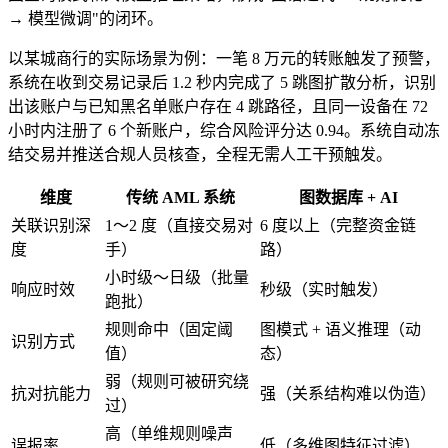
→ 模型微调"的闭环。
以某城商行的实际场景为例：一笔 8 万元的转账触发了预警，
系统在收到交易记录后 1.2 秒内完成了 5 跳图扩散分析，识别
出该账户与已知黑名单账户存在 4 跳路径，且同一设备在 72
小时内注册了 6 个新账户，综合风险评分达 0.94。系统自动冻
结交易并推送合规人员核查，全程无需人工干预触发。
维度
传统 AML 系统
图数据库 + AI
关联识别深
1～2 度（直接交易对
6 度以上（完整资金链
度
手）
路）
小时级～日级（批量
响应时效
秒级（实时触发）
跑批）
规则命中（固定阈
图模式 + 语义推理（动
识别方式
值）
态）
弱（规则可被研究绕
抗对抗能力
强（关系结构难以伪造）
过）
高（单维规则噪声
误报率
低（多维图特征过滤）