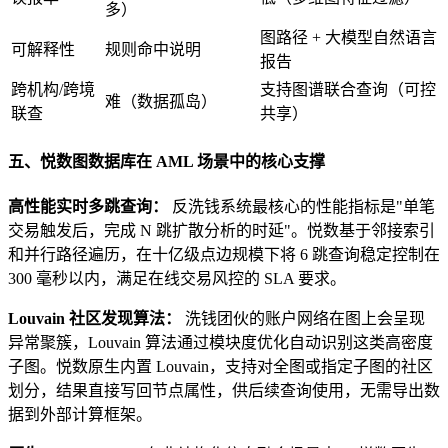
多）
图路径 + 大模型自然语言
可解释性
规则命中说明
报告
跨机构/跨境
支持图谱联合查询（可控
难（数据孤岛）
联查
共享）
五、悦数图数据库在 AML 场景中的核心支撑
高性能实时多跳查询：
反洗钱系统最核心的性能指标是"单笔
交易触发后，完成 N 跳扩散分析的时延"。悦数基于邻接索引
和并行路径遍历，在十亿级点边规模下将 6 跳查询稳定控制在
300 毫秒以内，满足在线交易风控的 SLA 要求。
Louvain 社区发现算法：
洗钱团伙的账户网络在图上会呈现
异常聚簇，Louvain 算法通过模块度优化自动识别这类高密度
子图。悦数原生内置 Louvain，支持对全图或指定子图的社区
划分，结果直接写回节点属性，供后续查询使用，无需导出数
据到外部计算框架。