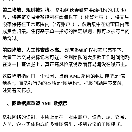
第三堵墙：规则被对抗。
洗钱团伙会研究金融机构的规则边
界，将每笔交易金额控制在阈值以下（"化整为零"），将交易
频率保持在正常范围内（"养账户"），然后集中在短窗口内完
成资金归集。任何基于单一指标的固定规则，都可以被有目的
地绕过。
第四堵墙：人工核查成本高。
现有系统的误报率居高不下，
大量正常交易被标记为可疑，合规团队的大多数工作时间消耗
在逐一排查误报上，真正高风险案例反而容易淹没在噪声里。
这四堵墙指向同一个根因：当前 AML 系统的数据模型是"表
结构"，而洗钱行为的本质是"图结构"。把图问题用表来解，
注定有天花板。
二、图数据库重塑 AML 数据层
洗钱网络的识别，本质上是在一张由账户、设备、IP、交易、
人员、企业实体构成的多维图谱里，找到异常的子图模式。