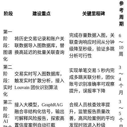
参
考
阶段
建设重点
关键里程碑
周
期
第一
完成存量数据入图，关
6
阶
将历史交易记录和账户关
联查询响应时间从分钟
～
段：
联数据导入图数据库，替
10
级降至秒级，验证多跳
图谱
换高延迟的批量关联查询
周
分析可行性
化
第二
3
实现单笔交易 5 秒内完
阶
交易实时写入图数据库，
～
成多跳关联分析，团伙
4
段：
触发实时扩散分析，接入
账号识别准确率可观察
个
实时
Louvain 团伙识别算法
提升，误报率下降
月
化
3
第三
接入大模型，GraphRAG
合规人员核查效率提
～
阶
融合非结构化信号，输出
升，监管报告质量改
5
段：
可解释风险报告，探索高
善，高风险案例的平均
个
AI
置信度案例自动拦截
发现时效进入秒级
月