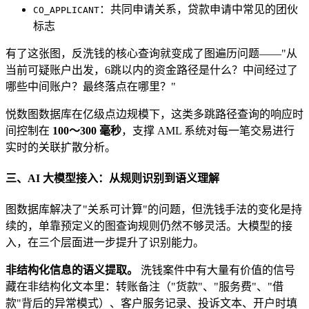
：共同申请关系，贷款申请中常见的团伙
CO_APPLICANT
标志
有了这张图，反洗钱的核心查询就变成了图遍历问题——"从
当前可疑账户出发，6跳以内的资金路径是什么？中间经过了
哪些中间账户？最终落点在哪里？"
悦数图数据库在亿级点边规模下，这类多跳路径查询的响应时
间控制在
100～300 毫秒
，支撑 AML 系统对每一笔交易进行
实时的关联扩散分析。
三、AI 大模型接入：从规则识别到语义理解
图数据库解决了"关系可计算"的问题，但洗钱手法的变化是持
续的，单靠预定义的图查询规则仍然不够灵活。大模型的接
入，在三个层面进一步提升了识别能力。
非结构化信息的语义提取。
洗钱案件中有大量有价值的信号
藏在非结构化文本里：转账备注（"货款"、"服务费"、"借
款"背后的异常模式）、客户服务记录、投诉文本、开户时填