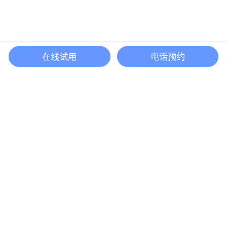
在线试用
电话预约
还等什么？现在立即
开启「悦数」图数据库之旅吧
立即咨询
联系我们
咨询企业版
contact@yueshu.com.cn
(+86)0571-58009980
杭州市余杭区仓前街道奥克斯中心五号楼 22 层
北京市海淀区复兴路甲 23 号临 5 院电子大楼 9 层