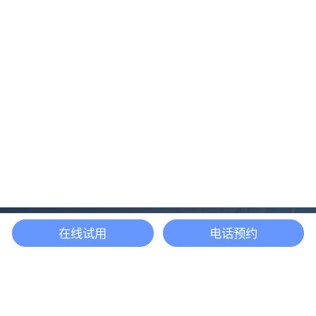
在线试用
电话预约
还等什么？现在立即
开启「悦数」图数据