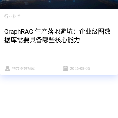
行业科普
GraphRAG 生产落地避坑：企业级图数
据库需要具备哪些核心能力
悦数图数据库
2026-08-05