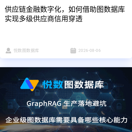
供应链金融数字化，如何借助图数据库
实现多级供应商信用穿透
悦数图数据库
2026-08-06