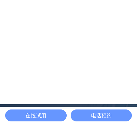
在线试用
电话预约
还等什么？现在立即
开启「悦数」图数据