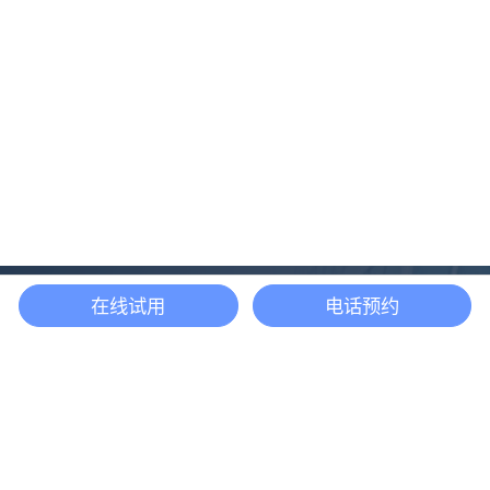
在线试用
电话预约
还等什么？现在立即
开启「悦数」图数据
库之旅吧