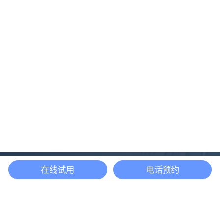
在线试用
电话预约
还等什么？现在立即
开启「悦数」图数据