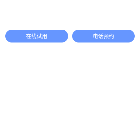
在线试用
电话预约
还等什么？现在立即
开启「悦数」图数据库之旅吧
立即咨询
联系我们
咨询企业版
contact@yueshu.com.cn
(+86)0571-58009980
杭州市余杭区仓前街道奥克斯中心五号楼 22 层