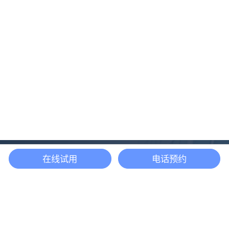
在线试用
电话预约
还等什么？现在立即
开启「悦数」图数据
库之旅吧