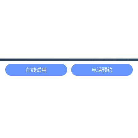
在线试用
电话预约
还等什么？现在立即
开启「悦数」图数据
库之旅吧
立即咨询