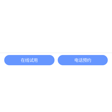
在线试用
电话预约
还等什么？现在立即
开启「悦数」图数据库之旅吧
立即咨询