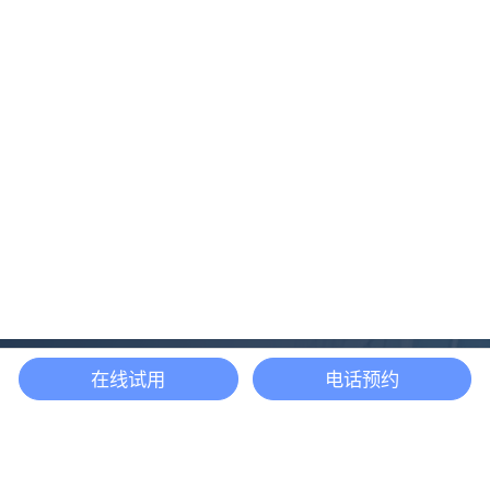
在线试用
电话预约
还等什么？现在立即
开启「悦数」图数据