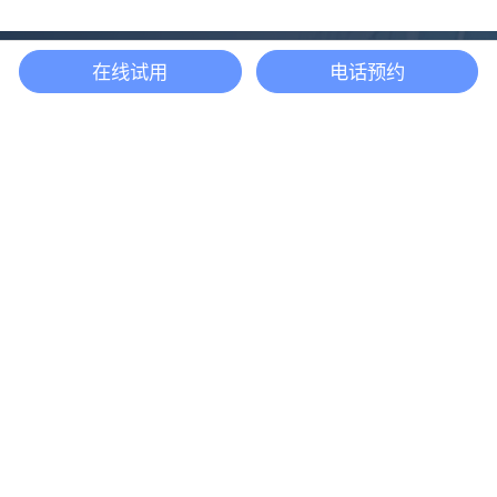
在线试用
电话预约
还等什么？现在立即
开启「悦数」图数据
库之旅吧
立即咨询
产品
解决方案