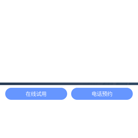
在线试用
电话预约
还等什么？现在立即
开启「悦数」图数据
库之旅吧