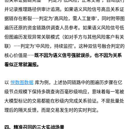
但关系证据链完整——判定为"低风险，正常交易"，自动放行
并记录推理路径供审计追溯。如果语义风险信号高且关系证
据链存在断裂——判定为"高风险，需人工复审"，同时附带图
遍历还原的资金链路供调查人员参考。如果语义风险信号低
但图遍历发现异常关联模式（如对手方与其他风险客户有关
联）——判定为"中风险，持续监控"。这种双信号融合判定的
核心价值是——
既不因为语义信号强就误杀，也不因为关系
看似正常就漏报。
以
悦数图数据
库为例，上述协同链路中的图遍历步骤在亿
级节点规模下保持多跳查询百毫秒级响应，意味着每一笔被
大模型标记的交易都能在秒级内完成关系验证。不是批量处
理后的隔天反馈，而是交易发生时的实时判定。
四、精准召回的三大实战场景