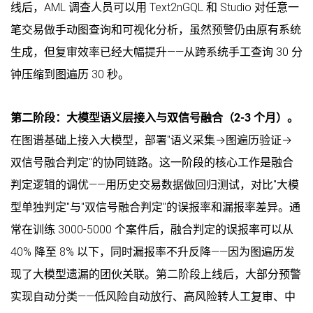
线后，AML 调查人员可以用 Text2nGQL 和 Studio 对任意一
笔交易做手动图查询和可视化分析，虽然预警仍由原有系统
生成，但复审效率已经大幅提升——从跨系统手工查询 30 分
钟压缩到图遍历 30 秒。
第二阶段：大模型语义层接入与双信号融合（2-3 个月）。
在图谱基础上接入大模型，部署"语义采集→图遍历验证→
双信号融合判定"的协同链路。这一阶段的核心工作是融合
判定逻辑的调优——用历史交易数据做回归测试，对比"大模
型单独判定"与"双信号融合判定"的误报率和漏报率差异。通
常在训练 3000-5000 个案件后，融合判定的误报率可以从
40% 降至 8% 以下，同时漏报率不升反降——因为图遍历发
现了大模型遗漏的团伙关联。第二阶段上线后，大部分预警
实现自动分类——低风险自动放行、高风险转人工复审、中