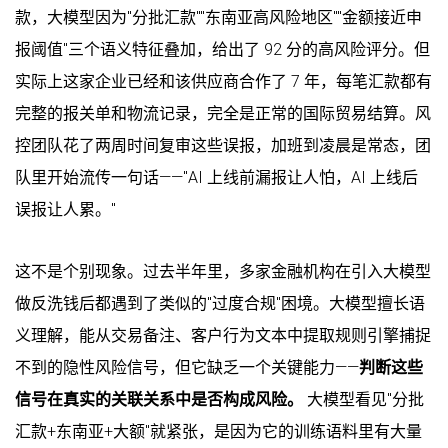
款，大模型因为"分批汇款""东南亚高风险地区""金额接近申
报阈值"三个语义特征叠加，给出了 92 分的高风险评分。但
实际上这家企业已经和该供应商合作了 7 年，每笔汇款都有
完整的报关单和物流记录，完全是正常的国际贸易结算。风
控团队花了两周时间复审这些误报，加班到凌晨是常态，团
队里开始流传一句话——"AI 上线前漏报让人怕，AI 上线后
误报让人累。"
这不是个别现象。过去半年里，多家金融机构在引入大模型
做反洗钱后都遇到了类似的"过度合规"困境。大模型擅长语
义理解，能从交易备注、客户行为文本中提取规则引擎捕捉
不到的隐性风险信号，但它缺乏一个关键能力——
判断这些
信号在真实的关联关系中是否构成风险。
大模型看见"分批
汇款+东南亚+大额"就紧张，是因为它的训练语料里有大量