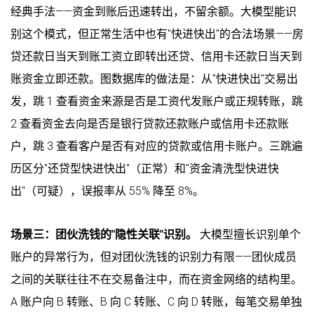
经典手法——资金到账后迅速转出，不留余额。大模型能识
别这个模式，但正常生活中也有"快进快出"的合法场景——房
贷还款日当天到账工资立即转出还贷、信用卡还款日当天到
账资金立即还款。图数据库的做法是：从"快进快出"交易出
发，跳 1 查看资金来源是否是工资代发账户或正规转账，跳
2 查看资金去向是否是银行贷款还款账户或信用卡还款账
户，跳 3 查看客户是否有对应的贷款或信用卡账户。三跳遍
历区分"还贷型快进快出"（正常）和"资金清洗型快进快
出"（可疑），误报率从 55% 降至 8%。
场景三：团伙洗钱的"隐性关联"识别。
大模型擅长识别单个
账户的异常行为，但对团伙洗钱的识别力有限——团伙成员
之间的关联往往不在交易备注中，而在资金网络的结构里。
A 账户向 B 转账、B 向 C 转账、C 向 D 转账，每笔交易单独