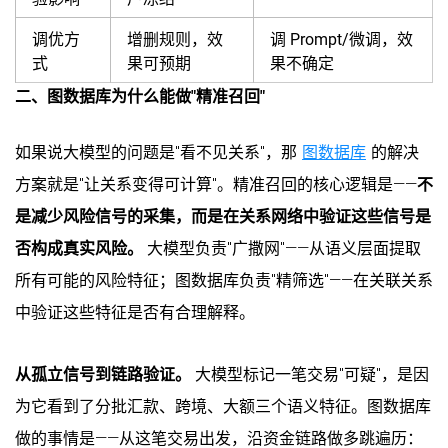
调优方
增删规则，效
调 Prompt/微调，效
式
果可预期
果不确定
二、图数据库为什么能做"精准召回"
如果说大模型的问题是"看不见关系"，那
图数据库
的解决
方案就是"让关系变得可计算"。精准召回的核心逻辑是——
不
是减少风险信号的采集，而是在关系网络中验证这些信号是
否构成真实风险。
大模型负责"广撒网"——从语义层面提取
所有可能的风险特征；图数据库负责"精筛选"——在关联关系
中验证这些特征是否有合理解释。
从孤立信号到链路验证。
大模型标记一笔交易"可疑"，是因
为它看到了分批汇款、跨境、大额三个语义特征。图数据库
做的事情是——从这笔交易出发，沿资金链路做多跳遍历：