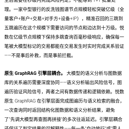
生后需要在秒级内完成风险判定，不能等到 T+1 批量处
理。一家中型银行的反洗钱图谱节点规模轻松突破亿级（全
量客户+账户+交易+对手方+设备+IP），精准召回的三跳到
五跳遍历在这个规模下需要访问的节点和边达到十万级。悦
数在亿级节点规模下保持多跳查询百毫秒级响应，确保每一
笔被大模型标记的交易都能在交易发生时实时完成关系验证
——不是事后补救，而是事前拦截。
原生 GraphRAG 引擎层耦合。
大模型的语义分析与图数据
库的关系遍历需要深度协同——语义分析输出风险信号，图
遍历验证风险信号，两者之间有数据传递和逻辑依赖。悦数
原生 GraphRAG 在引擎层面完成图遍历与语义检索的融合，
一次查询同时返回结构化图数据和语义分析结果，避免
了"先调大模型再查图再拼接"的多次往返延迟。引擎层耦合
还保证了判定结果的可解释性——每一条"自动放行"或"需人