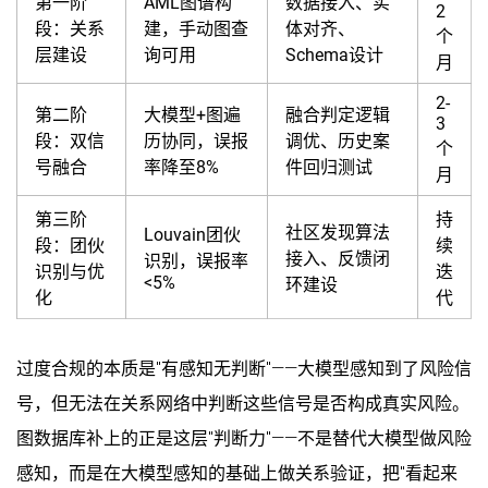
第一阶
AML图谱构
数据接入、实
2
段：关系
建，手动图查
体对齐、
个
层建设
询可用
Schema设计
月
2-
第二阶
大模型+图遍
融合判定逻辑
3
段：双信
历协同，误报
调优、历史案
个
号融合
率降至8%
件回归测试
月
第三阶
持
社区发现算法
Louvain团伙
段：团伙
续
接入、反馈闭
识别，误报率
识别与优
迭
<5%
环建设
化
代
过度合规的本质是"有感知无判断"——大模型感知到了风险信
号，但无法在关系网络中判断这些信号是否构成真实风险。
图数据库补上的正是这层"判断力"——不是替代大模型做风险
感知，而是在大模型感知的基础上做关系验证，把"看起来