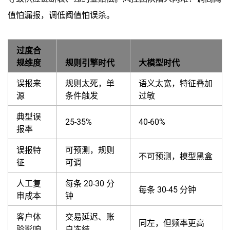
值怕漏报，调低阈值怕误杀。
过度合
规维度
规则引擎时代
大模型时代
误报来
规则太死，单
语义太宽，特征叠加
源
条件触发
过敏
典型误
25-35%
40-60%
报率
误报特
可预测，规则
不可预测，模型黑盒
征
可调
人工复
每条 20-30 分
每条 30-45 分钟
审成本
钟
客户体
交易延迟、账
同左，但频率更高
验影响
户冻结