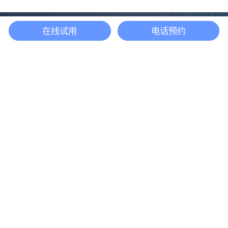
在线试用
电话预约
还等什么？现在立即
开启「悦数」图数据
库之旅吧
立即咨询
产品
解决方案