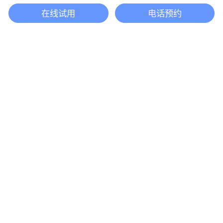
在线试用
电话预约
还等什么？现在立即
开启「悦数」图数据
库之旅吧
立即咨询
产品
解决方案
悦数图数据库
欺诈检测
悦数 AI 应用平台
实时推荐