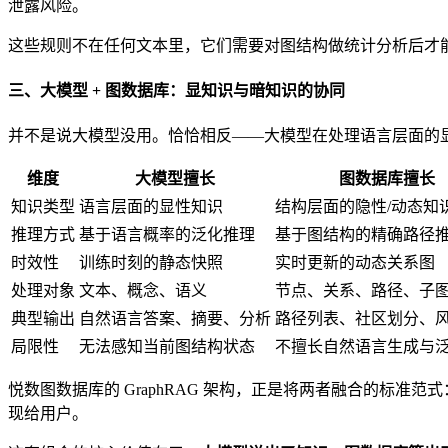
泄露风险。
这些规则不在任何文本里，它们需要对图结构做统计分析后才能
三、大模型 + 图数据库：显知识与暗知识的协同
并不是说大模型没用。恰恰相反——大模型在处理语言层面的显
维度
大模型擅长
图数据库擅长
知识类型
语言层面的显性知识
结构层面的隐性/动态知
推理方式
基于语言概率的泛化推理
基于图结构的精确路径
时效性
训练时刻的静态快照
实时更新的动态关系图
处理对象
文本、概念、语义
节点、关系、路径、子
典型输出
自然语言答案、摘要、分析
路径列表、社区划分、
局限性
无法感知当前图结构状态
不擅长自然语言生成与
悦数图数据库的 GraphRAG 架构，正是将两者融合的标
现给用户。